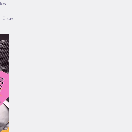
tes
r à ce