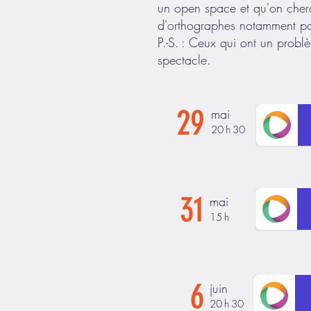
un open space et qu'on cherc
d'orthographes notamment page
P.-S. : Ceux qui ont un probl
spectacle.
29
mai
20 h 30
31
mai
15 h
6
juin
20 h 30