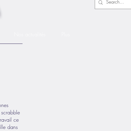
Nos actualités
Plus
nnes
e scrabble
ravail ce
ille dans