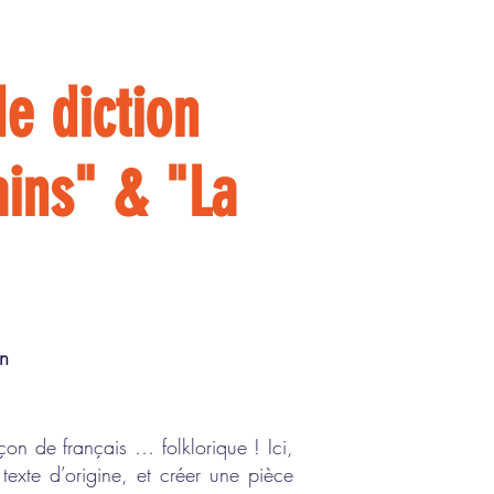
e diction
ains" & "La
in
n de français … folklorique ! Ici,
 texte d’origine, et créer une pièce