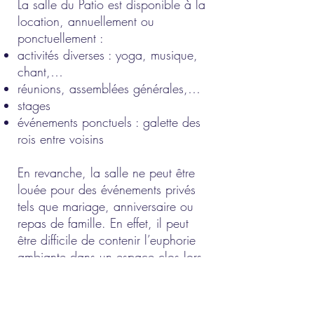
La salle du Patio est disponible à la
location, annuellement ou
ponctuellement :
activités diverses : yoga, musique,
chant,…
réunions, assemblées générales,…
stages
événements ponctuels : galette des
rois entre voisins
En revanche, la salle ne peut être
louée pour des événements privés
tels que mariage, anniversaire ou
repas de famille. En effet, il peut
être difficile de contenir l’euphorie
ambiante dans un espace clos lors
de ce genre d’événements, et nous
voulons éviter toute nuisance sonore
qui pourrait perturber la quiétude du