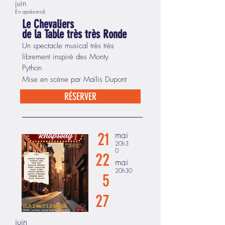
juin
En après-midi
Le Chevaliers
de la Table très très Ronde
Un spectacle musical très très
librement inspiré des Monty
Python
Mise en scène par
Maïlis Dupont
RÉSERVER
21
mai
20h3
0
22
mai
20h30
5
27
juin