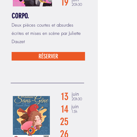
19
20h30
CORPO.
Deux pièces courtes et absurdes
écrites et mises en scène par Juliette
Dauzet
RÉSERVER
13
juin
20h30
14
juin
15h
25
26