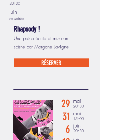
20h30
juin
en soirée
Rhapsody !
Une pièce écrite et mise en
scène par Morgane Lavigne
RÉSERVER
29
mai
20h30
mai
31
15h00
juin
6
20h30
juin