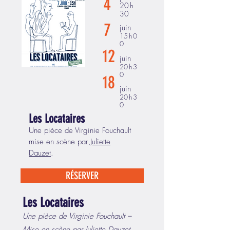
4
20 h
30
7
juin
15 h 0
0
12
juin
20 h 3
0
18
juin
20 h 3
0
Les Locataires
Une pièce de Virginie Fouchault
mise en scène par
Juliette
Dauzet
.
RÉSERVER
Les Locataires
Une pièce de Virginie Fouchault –
Mise en scène par Juliette Dauzet