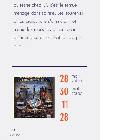
ou rester chez lui, c'est le remue-
ménage dans sa tête. Les souvenirs
et les projections s'emmêlent, et
même les morts reviennent pour
enfin dire ce qu'ils n'ont jamais pu
dire…
28
mai
20h30
30
mai
20h30
11
28
juin
20h30