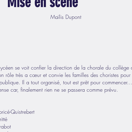
Mise en scène
Maïlis Dupont
ycéen se voit confier la direction de la chorale du collège d
on rôle très a cœur et convie les familles des choristes pour
 publique. Il a tout organisé, tout est prêt pour commencer…
pense car, finalement rien ne se passera comme prévu.
ricé-Quistrebert
itté
rabot