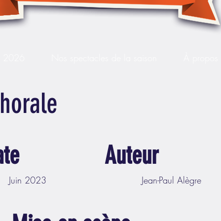
s 2026
Nos spectacles de la saison
À propos
chorale
ate
Auteur
Juin 2023
Jean-Paul Alègre