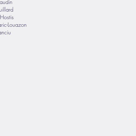
audin
illard
Hostis
aric-Louazon
anciu