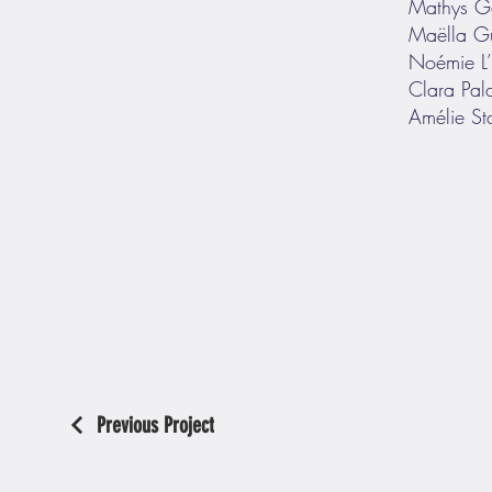
Mathys G
Maëlla Gu
Noémie L’
Clara Pal
Amélie St
Previous Project