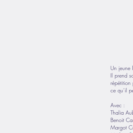
Un jeune l
Il prend s
répétition
ce qu’il 
Avec :
Thalia Aub
Benoit Car
Margot C