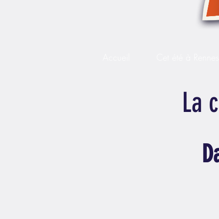
Accueil
Cet été à Renne
La 
D