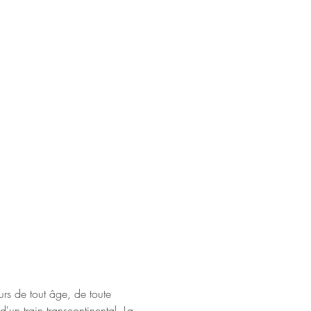
rs de tout âge, de toute 
d'un train transcontinental. La 