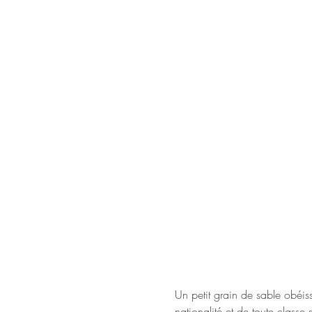
Un petit grain de sable obéis
nationalité et de toute classe 