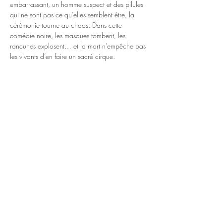
embarrassant, un homme suspect et des pilules 
qui ne sont pas ce qu’elles semblent être, la 
cérémonie tourne au chaos. Dans cette 
comédie noire, les masques tombent, les 
rancunes explosent… et la mort n’empêche pas 
les vivants d’en faire un sacré cirque.
Tarif plein : 7,5€ / réduit : 4,5€ / enfant : 
gratuit
Réservation:
https://www.helloasso.com/associations/com
pagnie-felicita/evenements/representation-
joyeuses-funerailles