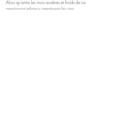
Alors qu'entre les murs austères et froids de ce 
pensionnat religieux retentissent les rires 
insouciants de ces jeunes filles, de l'autre côté 
la guerre bat son plein
Réservation:
https://www.helloasso.com/associations/com
pagnie-felicita/evenements/au-revoir-les-enfants
Politique de confidentialité
Mentions légales
Termes et conditions