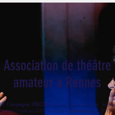
Association de théâtre
amateur à Rennes
La
Compagnie FELICITA
est une
association de théâtr
amateur créée en 2009 et basée à
Rennes
depuis 2011.