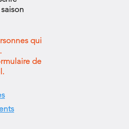
 saison
ersonnes qui
.
ormulaire de
l.
es
cents