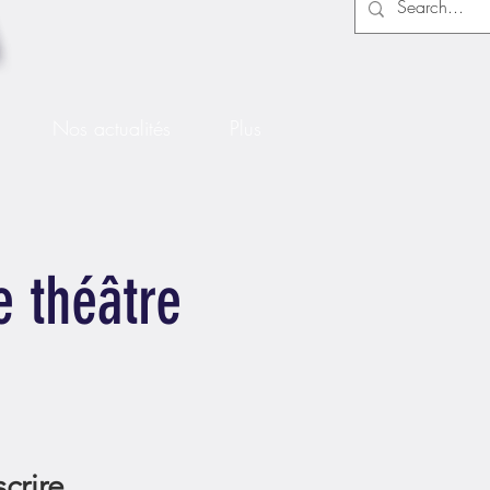
Nos actualités
Plus
e théâtre
crire