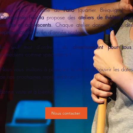
Située dans la salle du
Patio
(quartier Bréquigny), la
Compagnie Felicita
propose des
ateliers de théâtre pou
adultes et adolescents
. Chaque atelier donne lieu à des
représentations
en fin d'année scolaire.
Un seul mot d'ordre : du
divertissement pour tous
,
comédiens comme spectateurs !
Nous vous invitons à parcourir le site et découvrir les dates
de nos prochaines représentations !
Bonne visite et à bientôt !
Nous contacter