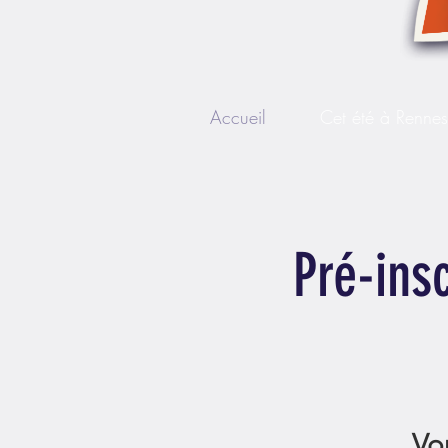
Accueil
Cet été à Renne
Pré-insc
Vo